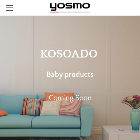
HOME
会社概要
会社概要
事業内容
KOSOADO
企業理念
営業部門
お知らせ
社名の由来とは
お問い合わせ
ゴム部門
Baby products​
プラスチック部門
医療用ゴム成型
プラスチック成型
工業用ゴム製品
金属部門
Coming Soon
インターネット販売
加工・組み立て
金型設計・製造
切削加工
お子様向け玩具販売
金属加工